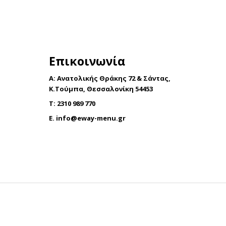
το
προϊόν
έχει
πολλαπλές
παραλλαγές.
Επικοινωνία
Οι
επιλογές
A: Ανατολικής Θράκης 72 & Σάντας,
μπορούν
Κ.Τούμπα, Θεσσαλονίκη 54453
να
T: 2310 989 770
επιλεγούν
E.
info@eway-menu.gr
στη
σελίδα
του
προϊόντος