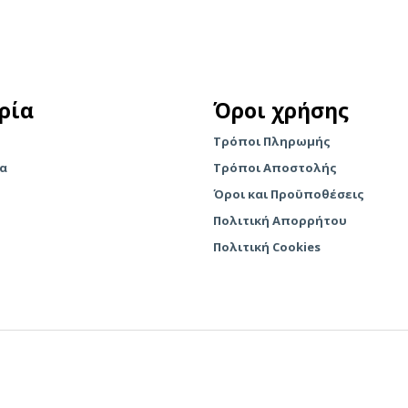
το
το
προϊόν
προϊόν
έχει
έχει
πολλαπλές
πολλαπλές
παραλλαγές.
ρία
Όροι χρήσης
παραλλαγές.
Οι
Οι
επιλογές
Τρόποι Πληρωμής
επιλογές
μπορούν
ία
Τρόποι Αποστολής
μπορούν
να
να
Όροι και Προϋποθέσεις
επιλεγούν
επιλεγούν
στη
Πολιτική Απορρήτου
στη
σελίδα
Πολιτική Cookies
σελίδα
του
του
προϊόντος
προϊόντος