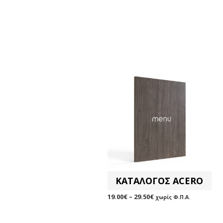
ΚΑΤΑΛΟΓΟΣ ACERO
19.00
€
–
29.50
€
χωρίς Φ.Π.Α.
ΕΠΙΛΟΓΉ
Αυτό