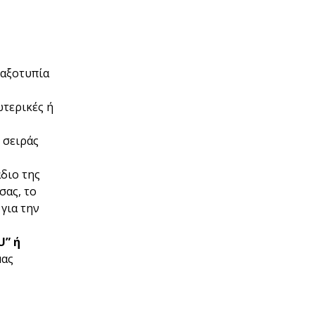
ταξοτυπία
ωτερικές ή
 σειράς
άδιο της
σας, το
για την
U” ή
μας