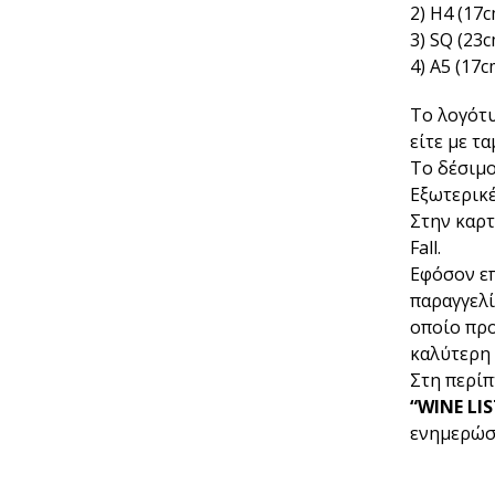
2) Η4 (17
3) SQ (23
4) A5 (17c
Το λογότυ
είτε με τα
Το δέσιμο
Εξωτερικέ
Στην καρ
Fall.
Εφόσον επ
παραγγελί
οποίο προ
καλύτερη
Στη περίπ
“WINE LI
ενημερώσε