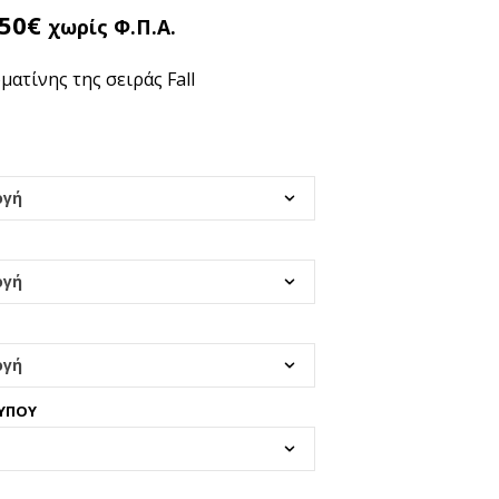
Έ
.50
€
Ν
χωρίς Φ.Π.Α.
Α
Π
ατίνης της σειράς Fall
Ρ
Ο
Ϊ
Ό
Ν
Σ
Τ
Ο
Κ
Α
Λ
Ά
Θ
Ι
Σ
Α
ΥΠΟΥ
Σ
.