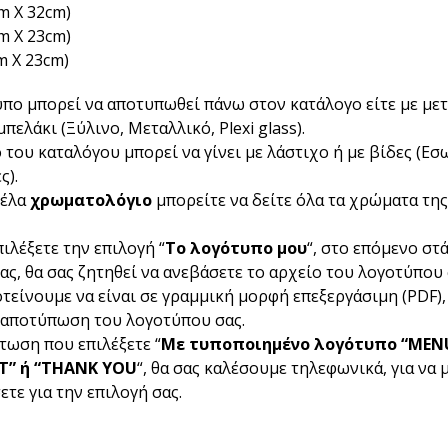
cm Χ 32cm)
cm Χ 23cm)
m Χ 23cm)
πο μπορεί να αποτυπωθεί πάνω στον κατάλογο είτε με με
μπελάκι (Ξύλινο, Μεταλλικό, Plexi glass).
 του καταλόγου μπορεί να γίνει με λάστιχο ή με βίδες (Εσ
ς).
τέλα
χρωματολόγιο
μπορείτε να δείτε όλα τα χρώματα της
ιλέξετε την επιλογή “
Το λογότυπο μου
“, στο επόμενο στ
ας, θα σας ζητηθεί να ανεβάσετε το αρχείο του λογοτύπου 
τείνουμε να είναι σε γραμμική μορφή επεξεργάσιμη (PDF), 
 αποτύπωση του λογοτύπου σας.
τωση που επιλέξετε “
Με τυποποιημένο λογότυπο “MEN
ST” ή “THANK YOU
“, θα σας καλέσουμε τηλεφωνικά, για να 
τε για την επιλογή σας.