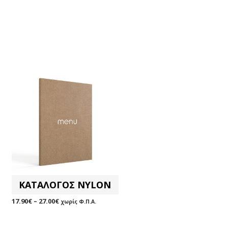
ΚΑΤΑΛΟΓΟΣ NYLON
17.90
€
–
27.00
€
χωρίς Φ.Π.Α.
ΕΠΙΛΟΓΉ
Αυτό