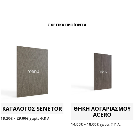
ΣΧΕΤΙΚΆ ΠΡΟΪΌΝΤΑ
ΚΑΤΑΛΟΓΟΣ SENETOR
ΘΗΚΗ ΛΟΓΑΡΙΑΣΜΟΥ
ACERO
19.20
€
–
29.00
€
χωρίς Φ.Π.Α.
14.00
€
–
18.00
€
χωρίς Φ.Π.Α.
ΕΠΙΛΟΓΉ
Αυτό
ΕΠΙΛΟΓΉ
Αυτό