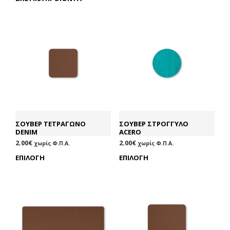
ΣΟΥΒΕΡ ΤΕΤΡΑΓΩΝΟ
ΣΟΥΒΕΡ ΣΤΡΟΓΓΥΛΟ
DENIM
ACERO
2.00
€
2.00
€
χωρίς Φ.Π.Α.
χωρίς Φ.Π.Α.
ΕΠΙΛΟΓΉ
Αυτό
ΕΠΙΛΟΓΉ
Αυτ
το
το
προϊόν
προ
έχει
έχει
πολλαπλές
πολ
παραλλαγές.
παρα
Οι
Οι