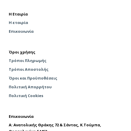
στη
του
σελί
προϊόντος
του
Η Εταιρία
προϊ
Η εταιρία
Επικοινωνία
Όροι χρήσης
Τρόποι Πληρωμής
Τρόποι Αποστολής
Όροι και Προϋποθέσεις
Πολιτική Απορρήτου
Πολιτική Cookies
Επικοινωνία
A: Ανατολικής Θράκης 72 & Σάντας, Κ.Τούμπα,