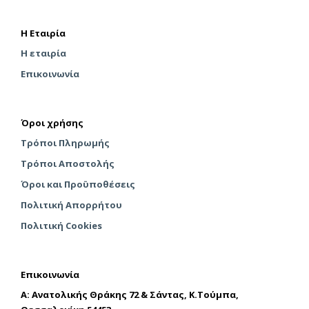
στη
σελί
σελίδα
του
του
Η Εταιρία
προϊ
προϊόντος
Η εταιρία
Επικοινωνία
Όροι χρήσης
Τρόποι Πληρωμής
Τρόποι Αποστολής
Όροι και Προϋποθέσεις
Πολιτική Απορρήτου
Πολιτική Cookies
Επικοινωνία
A: Ανατολικής Θράκης 72 & Σάντας, Κ.Τούμπα,