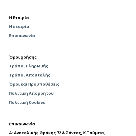
σελίδα
στη
του
σελί
προϊόντος
του
Η Εταιρία
προϊ
Η εταιρία
Επικοινωνία
Όροι χρήσης
Τρόποι Πληρωμής
Τρόποι Αποστολής
Όροι και Προϋποθέσεις
Πολιτική Απορρήτου
Πολιτική Cookies
Επικοινωνία
A: Ανατολικής Θράκης 72 & Σάντας, Κ.Τούμπα,