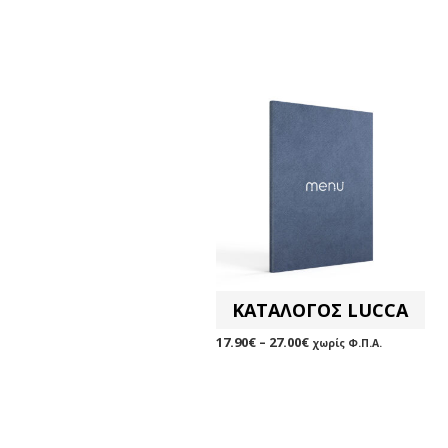
ΚΑΤΑΛΟΓΟΣ LUCCA
17.90
€
–
27.00
€
χωρίς Φ.Π.Α.
ΕΠΙΛΟΓΉ
Αυτό
το
προϊόν
έχει