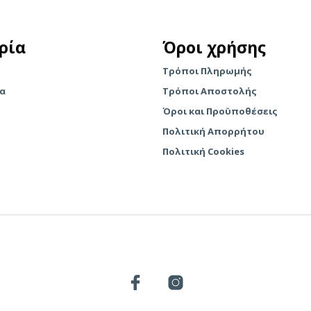
έχει
πολλαπλές
πολλαπλές
παραλλαγές.
ρία
Όροι χρήσης
παραλλαγές.
Οι
Οι
επιλογές
Τρόποι Πληρωμής
επιλογές
μπορούν
ία
Τρόποι Αποστολής
μπορούν
να
να
Όροι και Προϋποθέσεις
επιλεγούν
επιλεγούν
στη
Πολιτική Απορρήτου
στη
σελίδα
Πολιτική Cookies
σελίδα
του
του
προϊόντος
προϊόντος