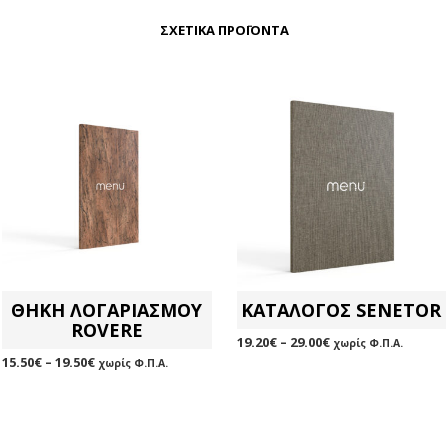
ΣΧΕΤΙΚΆ ΠΡΟΪΌΝΤΑ
ΘΗΚΗ ΛΟΓΑΡΙΑΣΜΟΥ
ΚΑΤΑΛΟΓΟΣ SENETOR
ROVERE
19.20
€
–
29.00
€
χωρίς Φ.Π.Α.
15.50
€
–
19.50
€
χωρίς Φ.Π.Α.
ΕΠΙΛΟΓΉ
Αυτό
ΕΠΙΛΟΓΉ
Αυτό
το
το
προϊόν
προϊόν
έχει