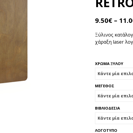
RETR
9.50
€
–
11.0
Ξύλινος κατάλο
χάραξη laser λο
ΧΡΩΜΑ ΞΥΛΟΥ
ΜΕΓΕΘΟΣ
ΒΙΒΛΙΟΔΕΣΙΑ
ΛΟΓΟΤΥΠΟ