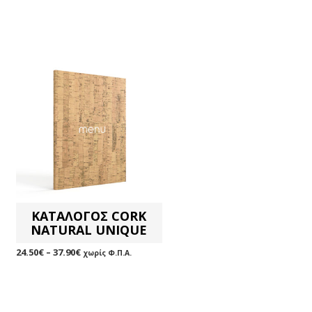
ΚΑΤΑΛΟΓΟΣ CORK
NATURAL UNIQUE
24.50
€
–
37.90
€
χωρίς Φ.Π.Α.
ΕΠΙΛΟΓΉ
Αυτό
το
προϊόν