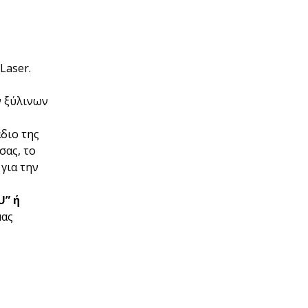
Laser.
ν ξύλινων
άδιο της
σας, το
για την
U” ή
μας