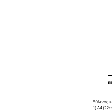
Π
Ξύλινος κ
1) Α4 (22c