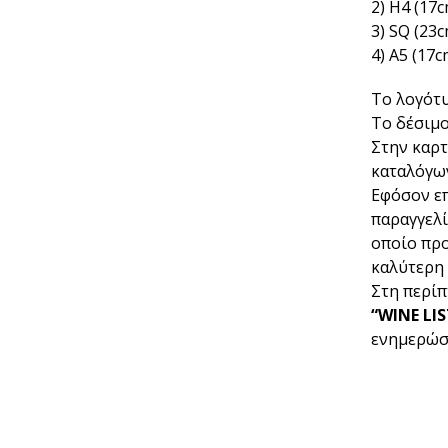
2) Η4 (17
3) SQ (23
4) A5 (17c
Το λογότυ
Το δέσιμο
Στην καρ
καταλόγω
Εφόσον επ
παραγγελί
οποίο προ
καλύτερη
Στη περίπ
“WINE LI
ενημερώσε