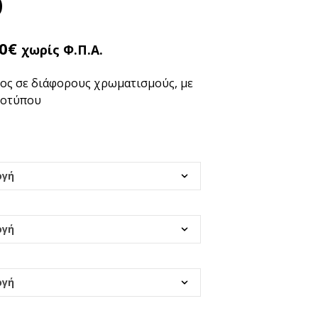
O
Έ
Ν
Α
Π
0
€
χωρίς Φ.Π.Α.
Ρ
Ο
γος σε διάφορους χρωματισμούς, με
Ϊ
Ό
γοτύπου
Ν
Σ
Τ
Ο
Κ
Α
Λ
Ά
Θ
Ι
Σ
Α
Σ
.