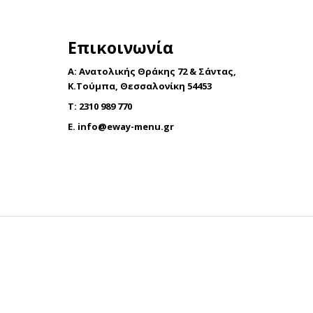
έχει
πολλαπλές
Επικοινωνία
παραλλαγές.
Οι
A: Ανατολικής Θράκης 72 & Σάντας,
επιλογές
Κ.Τούμπα, Θεσσαλονίκη 54453
μπορούν
T: 2310 989 770
να
E.
info@eway-menu.gr
επιλεγούν
στη
σελίδα
του
προϊόντος