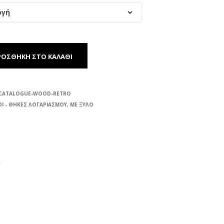
ΡΟΣΘΉΚΗ ΣΤΟ ΚΑΛΆΘΙ
CATALOGUE-WOOD-RETRO
Ι - ΘΗΚΕΣ ΛΟΓΑΡΙΑΣΜΟΥ
,
ΜΕ ΞΥΛΟ
Υ