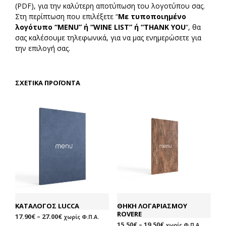
(PDF), για την καλύτερη αποτύπωση του λογοτύπου σας.
Στη περίπτωση που επιλέξετε “
Με τυποποιημένο
λογότυπο “MENU” ή “WINE LIST” ή “THANK YOU
“, θα
σας καλέσουμε τηλεφωνικά, για να μας ενημερώσετε για
την επιλογή σας.
ΣΧΕΤΙΚΆ ΠΡΟΪΌΝΤΑ
ΚΑΤΑΛΟΓΟΣ LUCCA
ΘΗΚΗ ΛΟΓΑΡΙΑΣΜΟΥ
ROVERE
17.90
€
–
27.00
€
χωρίς Φ.Π.Α.
15.50
€
–
19.50
€
χωρίς Φ.Π.Α.